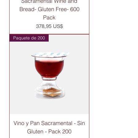
Sacramental Wine and
Bread- Gluten Free- 600
Pack
Precio
378,95 US$
Paquete de 200
Vino y Pan Sacramental - Sin
Gluten - Pack 200