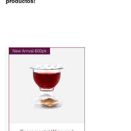
productos!
New Arrival 600pk