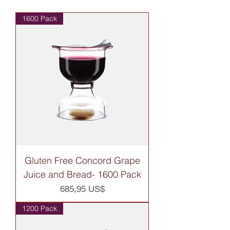
1600 Pack
Gluten Free Concord Grape
Juice and Bread- 1600 Pack
Precio
685,95 US$
1200 Pack