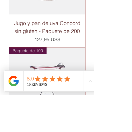
Jugo y pan de uva Concord
sin gluten - Paquete de 200
Precio
127,95 US$
Paquete de 100