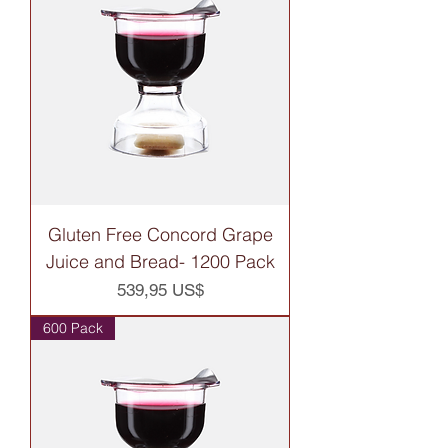
Gluten Free Concord Grape
Juice and Bread- 1200 Pack
Precio
539,95 US$
600 Pack