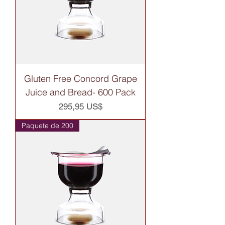
Gluten Free Concord Grape
Juice and Bread- 600 Pack
Precio
295,95 US$
Paquete de 200