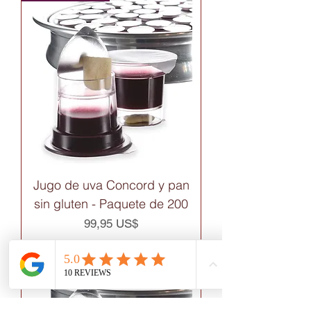
Jugo de uva Concord y pan
sin gluten - Paquete de 200
Precio
99,95 US$
Paquete de 100