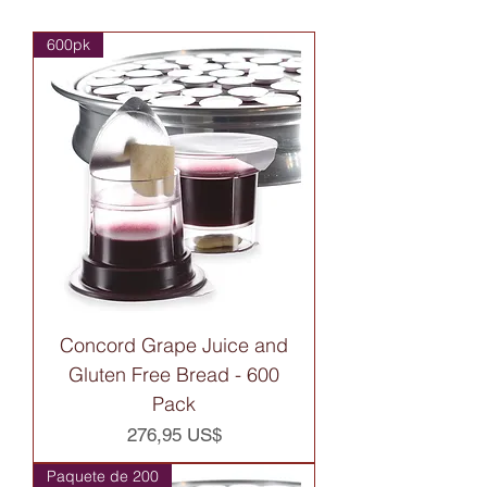
600pk
Concord Grape Juice and
Gluten Free Bread - 600
Pack
Precio
276,95 US$
Paquete de 200