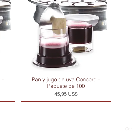
 -
Pan y jugo de uva Concord -
Vista rápida
Paquete de 100
Precio
45,95 US$
Cor