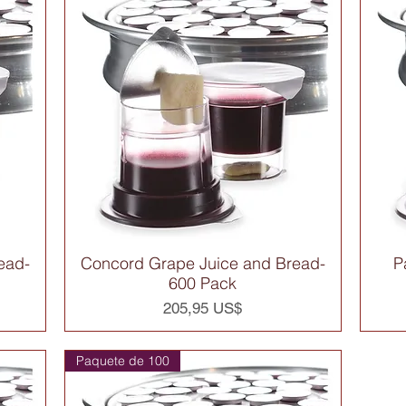
ead-
Concord Grape Juice and Bread-
P
Vista rápida
600 Pack
Precio
205,95 US$
Paquete de 100