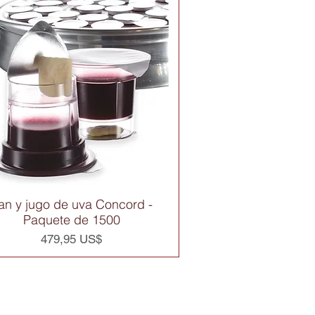
an y jugo de uva Concord -
Vista rápida
Paquete de 1500
Precio
479,95 US$