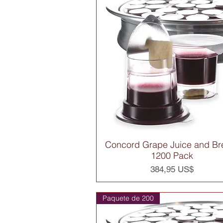
Concord Grape Juice and Br
Vista rápida
1200 Pack
Precio
384,95 US$
Paquete de 200