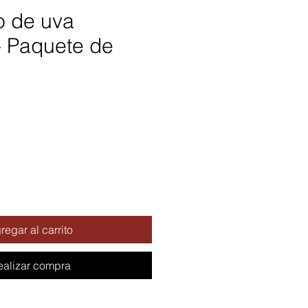
o de uva
- Paquete de
regar al carrito
ealizar compra