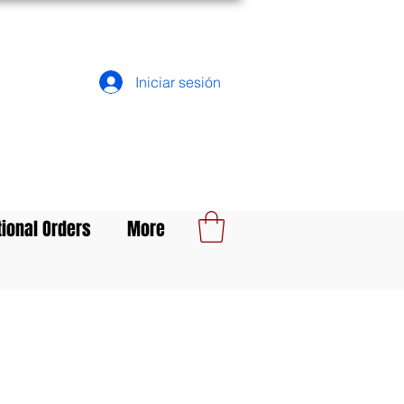
Iniciar sesión
tional Orders
More