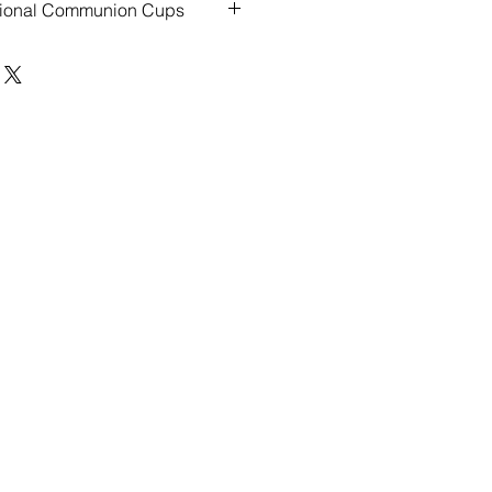
ditional Communion Cups
tional Communion Cups that go
hem NOW!