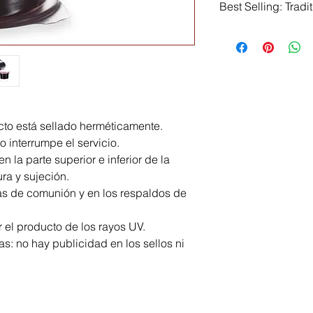
Best Selling: Tra
These are the Tradi
really fast! Grab t
ucto está sellado herméticamente.
no interrumpe el servicio.
n la parte superior e inferior de la
ura y sujeción.
as de comunión y en los respaldos de
el producto de los rayos UV.
: no hay publicidad en los sellos ni