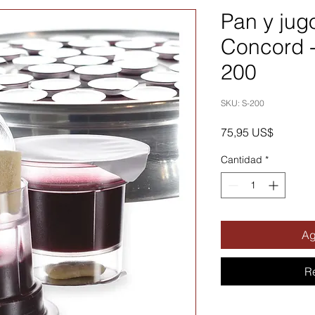
Pan y jug
Concord 
200
SKU: S-200
Precio
75,95 US$
Cantidad
*
Ag
R