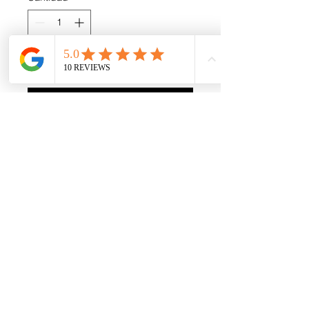
Agregar al carrito
Realizar compra
Copia autografiada de
Automatic
Teléfono
443-472-7912
Correo electrónico
info@bienesparaelevangelio.com